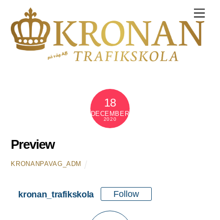
M
e
n
u
18
DECEMBER
2020
Preview
KRONANPAVAG_ADM
Follow
kronan_trafikskola