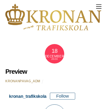
M
e
n
u
18
DECEMBER
2020
Preview
KRONANPAVAG_ADM
Follow
kronan_trafikskola